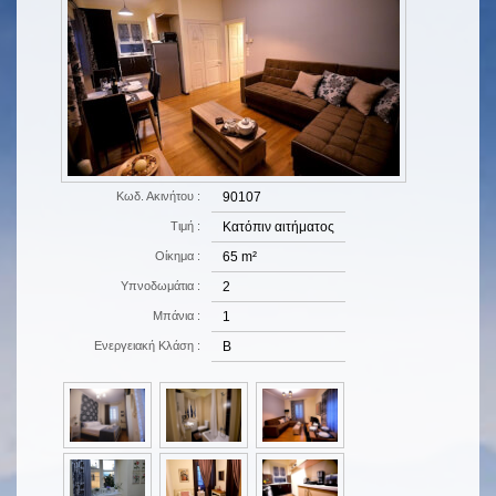
Κωδ. Ακινήτου :
90107
Τιμή :
Κατόπιν αιτήματος
Οίκημα :
65 m²
Υπνοδωμάτια :
2
Μπάνια :
1
Ενεργειακή Κλάση :
B